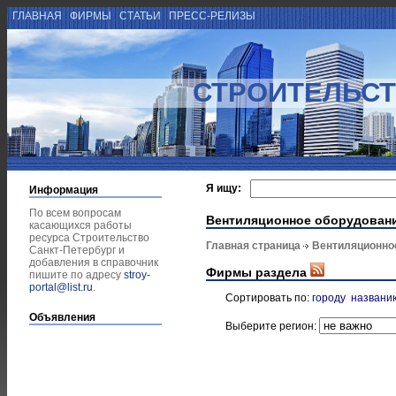
ГЛАВНАЯ
ФИРМЫ
СТАТЬИ
ПРЕСС-РЕЛИЗЫ
СТРОИТЕЛЬСТ
Я ищу:
Информация
По всем вопросам
Вентиляционное оборудован
касающихся работы
ресурса Строительство
Главная страница
Вентиляционно
Санкт-Петербург и
добавления в справочник
Фирмы раздела
пишите по адресу
stroy-
portal@list.ru
.
Сортировать по:
городу
названи
Объявления
Выберите регион: