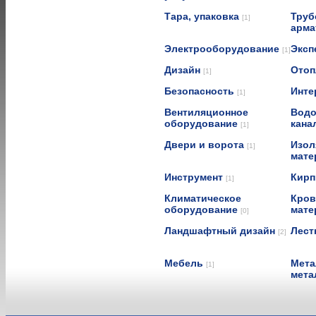
Тара, упаковка
Труб
[1]
арма
Электрооборудование
Эксп
[1]
Дизайн
Отоп
[1]
Безопасность
Инте
[1]
Вентиляционное
Водо
оборудование
кана
[1]
Двери и ворота
Изол
[1]
мат
Инструмент
Кирп
[1]
Климатическое
Кров
оборудование
мат
[0]
Ландшафтный дизайн
Лест
[2]
Мебель
Мета
[1]
мета