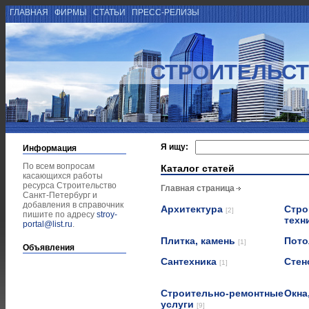
ГЛАВНАЯ
ФИРМЫ
СТАТЬИ
ПРЕСС-РЕЛИЗЫ
СТРОИТЕЛЬСТ
Я ищу:
Информация
По всем вопросам
Каталог статей
касающихся работы
ресурса Строительство
Главная страница
Санкт-Петербург и
добавления в справочник
Архитектура
Стро
[2]
пишите по адресу
stroy-
техн
portal@list.ru
.
Плитка, камень
Пот
[1]
Объявления
Сантехника
Стен
[1]
Строительно-ремонтные
Окна
услуги
[9]